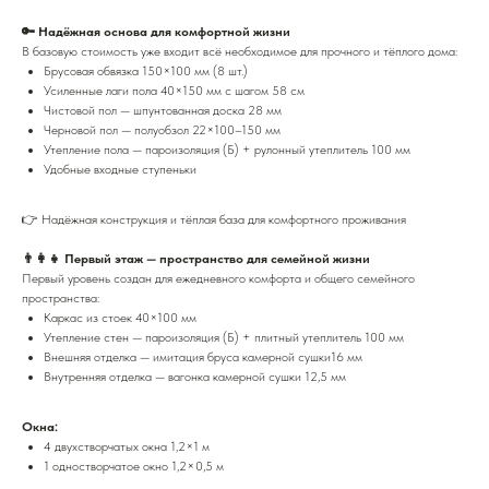
🔑 Надёжная основа для комфортной жизни
В базовую стоимость уже входит всё необходимое для прочного и тёплого дома:
Брусовая обвязка 150×100 мм (8 шт.)
Усиленные лаги пола 40×150 мм с шагом 58 см
Чистовой пол — шпунтованная доска 28 мм
Черновой пол — полуобзол 22×100–150 мм
Утепление пола — пароизоляция (Б) + рулонный утеплитель 100 мм
Удобные входные ступеньки
👉 Надёжная конструкция и тёплая база для комфортного проживания
👨‍👩‍👧 Первый этаж — пространство для семейной жизни
Первый уровень создан для ежедневного комфорта и общего семейного
пространства:
Каркас из стоек 40×100 мм
Утепление стен — пароизоляция (Б) + плитный утеплитель 100 мм
Внешняя отделка — имитация бруса камерной сушки16 мм
Внутренняя отделка — вагонка камерной сушки 12,5 мм
Окна:
4 двухстворчатых окна 1,2×1 м
1 одностворчатое окно 1,2×0,5 м