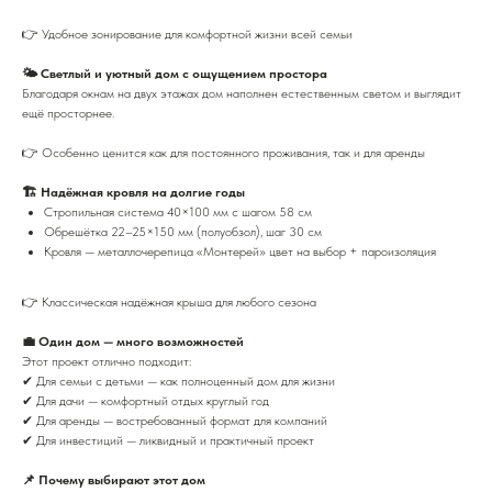
👉 Удобное зонирование для комфортной жизни всей семьи
🌤 Светлый и уютный дом с ощущением простора
Благодаря окнам на двух этажах дом наполнен естественным светом и выглядит
ещё просторнее.
👉 Особенно ценится как для постоянного проживания, так и для аренды
🏗 Надёжная кровля на долгие годы
Стропильная система 40×100 мм с шагом 58 см
Обрешётка 22–25×150 мм (полуобзол), шаг 30 см
Кровля — металлочерепица «Монтерей» цвет на выбор + пароизоляция
👉 Классическая надёжная крыша для любого сезона
💼 Один дом — много возможностей
Этот проект отлично подходит:
✔ Для семьи с детьми — как полноценный дом для жизни
✔ Для дачи — комфортный отдых круглый год
✔ Для аренды — востребованный формат для компаний
✔ Для инвестиций — ликвидный и практичный проект
📌 Почему выбирают этот дом